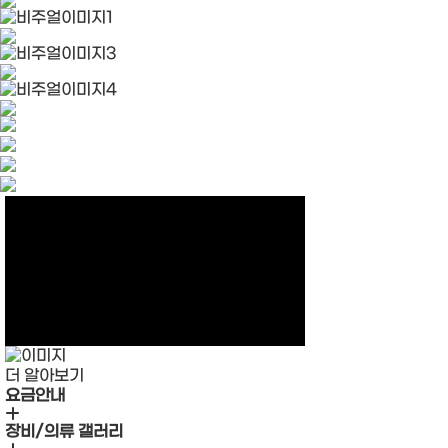
더 알아보기
요금안내
장비/의류 갤러리