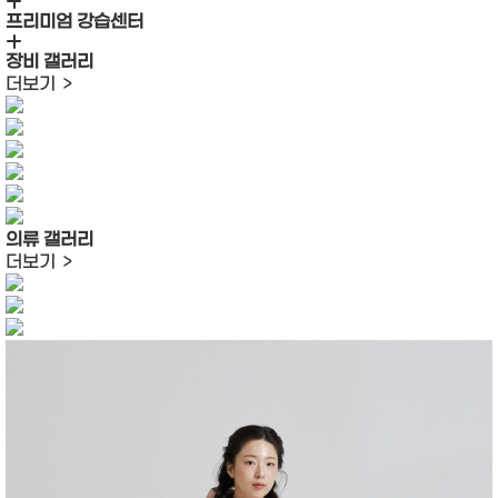
프리미엄 강습센터
장비 갤러리
더보기 ＞
의류 갤러리
더보기 ＞